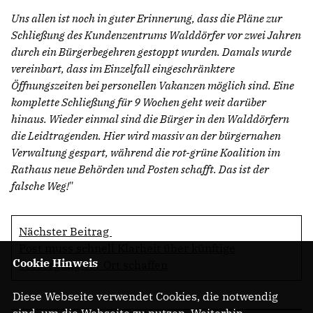
Uns allen ist noch in guter Erinnerung, dass die Pläne zur
Schließung des Kundenzentrums Walddörfer vor zwei Jahren
durch ein Bürgerbegehren gestoppt wurden. Damals wurde
vereinbart, dass im Einzelfall eingeschränktere
Öffnungszeiten bei personellen Vakanzen möglich sind. Eine
komplette Schließung für 9 Wochen geht weit darüber
hinaus. Wieder einmal sind die Bürger in den Walddörfern
die Leidtragenden. Hier wird massiv an der bürgernahen
Verwaltung gespart, während die rot-grüne Koalition im
Rathaus neue Behörden und Posten schafft. Das ist der
falsche Weg!
"
Nächster Beitrag
Post muss schnell Klarheit über künftige
Cookie Hinweis
Versorgung vor Ort schaffen
Diese Webseite verwendet Cookies, die notwendig